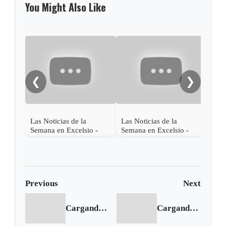
You Might Also Like
Las 
Sema
Agos
❮
❯
Las Noticias de la
Las Noticias de la
Semana en Excelsio -
Semana en Excelsio -
Agosto 21 al 27 de 2016
Agosto 14 al 20 de 2016
Previous
Next
Cargando anterior...
Cargando siguiente...