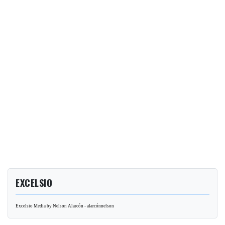
EXCELSIO
Excelsio Media by Nelson Alarcón - alarcónnelson