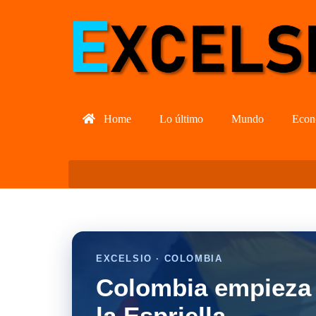
Home
Lo último
Mundo
Econ
EXCELSIO · COLOMBIA
Colombia empieza 
la Espriella