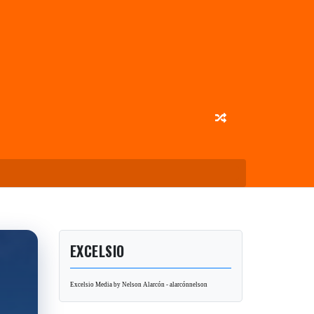
EXCELSIO
Excelsio Media by Nelson Alarcón - alarcónnelson