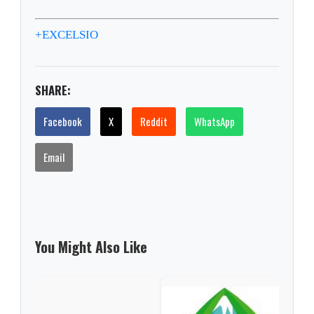
+EXCELSIO
SHARE:
Facebook
X
Reddit
WhatsApp
Email
You Might Also Like
Min