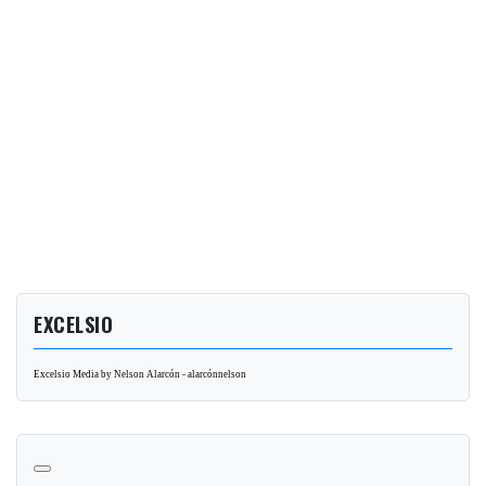
EXCELSIO
Excelsio Media by Nelson Alarcón - alarcónnelson