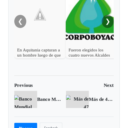
tabl
Digi
❮
❯
En Aquitania capturan a
Fueron elegidos los
un hombre luego de que
cuatro nuevos Alcaldes
apuñaló a un perro
del Consejo Directivo de
Corpoboyacá
Previous
Next
Banco Mundial advierte alta vulnerabilidad de América Latina a desastres naturales
Más de 47 millones de personas viven con demencia en el mundo: OMS