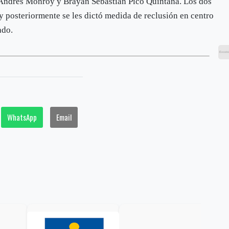
 Andrés Monroy y Brayan Sebastían Pico Quintana. Los dos
 y posteriormente se les dictó medida de reclusión en centro
ado.
WhatsApp
Email