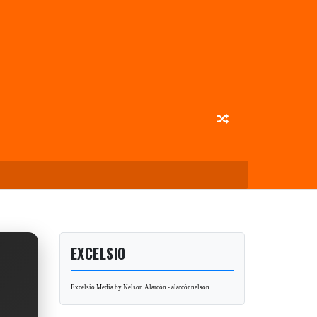
EXCELSIO
Excelsio Media by Nelson Alarcón - alarcónnelson