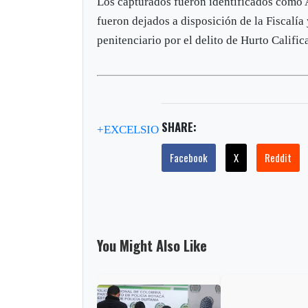
Los capturados fueron identificados como
fueron dejados a disposición de la Fiscalía
penitenciario por el delito de Hurto Calific
SHARE:
+EXCELSIO
Facebook
X
Reddit
You Might Also Like