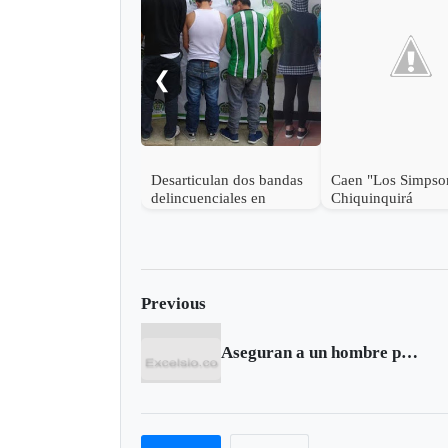
❮
Desarticulan dos bandas
Caen "Los Simpso
delincuenciales en
Chiquinquirá
Duitama
Previous
Aseguran a un hombre por extorsionar a una niña para que grabara videos sexuales