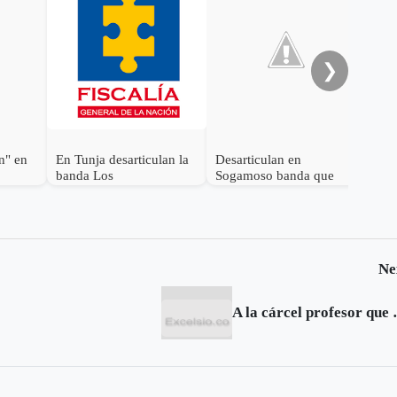
Des
fami
ven
❯
n" en
En Tunja desarticulan la
Desarticulan en
banda Los
Sogamoso banda que
Apartamenteros
delinquía en cinco
departamentos
Ne
A la cárcel p