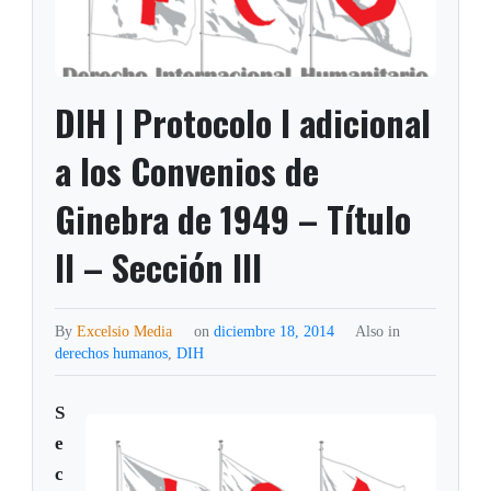
DIH | Protocolo I adicional
a los Convenios de
Ginebra de 1949 – Título
II – Sección III
By
Excelsio Media
on
diciembre 18, 2014
Also in
derechos humanos
,
DIH
S
e
c