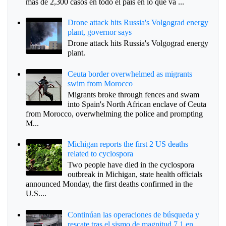
más de 2,300 casos en todo el país en lo que va ...
Drone attack hits Russia's Volgograd energy
plant, governor says
Drone attack hits Russia's Volgograd energy
plant.
Ceuta border overwhelmed as migrants
swim from Morocco
Migrants broke through fences and swam
into Spain's North African enclave of Ceuta
from Morocco, overwhelming the police and prompting
M...
Michigan reports the first 2 US deaths
related to cyclospora
Two people have died in the cyclospora
outbreak in Michigan, state health officials
announced Monday, the first deaths confirmed in the
U.S....
Continúan las operaciones de búsqueda y
rescate tras el sismo de magnitud 7.1 en