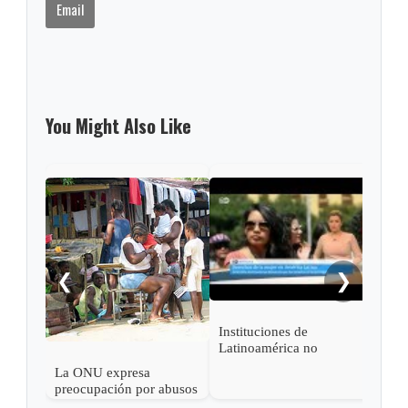
Email
You Might Also Like
ONU 
prom
der
❮
❯
Instituciones de
Latinoamérica no
combaten la violencia
La ONU expresa
contra la Mujer
preocupación por abusos
de derechos humanos en