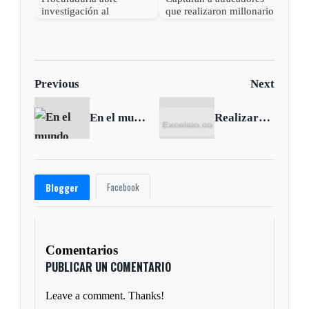
investigación al
que realizaron millonario
capt
gobernador de Boyacá
robo en Otanche
por 
por presunta
rece
participación indebida en
política
Previous
Next
En el mundo hay 21 millones de esclavos: ONU
Realizarán Festival de la Salud en Duitama
Facebook
Blogger
Comentarios
PUBLICAR UN COMENTARIO
Leave a comment. Thanks!