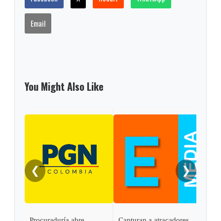
Email
You Might Also Like
❮
❯
Procuraduría abre
Capturan a atracadores
En C