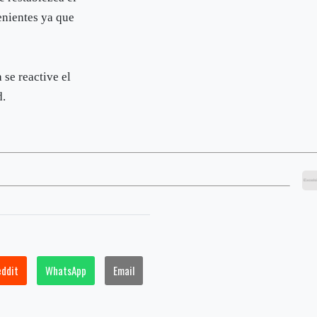
enientes ya que
 se reactive el
d.
eddit
WhatsApp
Email