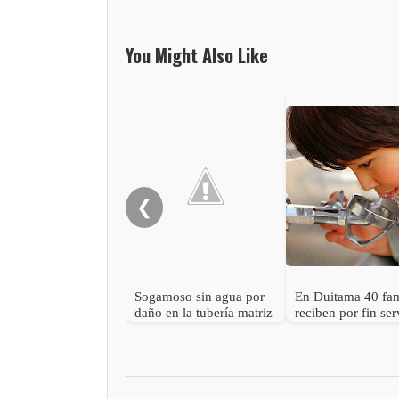
You Might Also Like
❮
Sogamoso sin agua por
En Duitama 40 fam
daño en la tubería matriz
reciben por fin ser
de agua potable