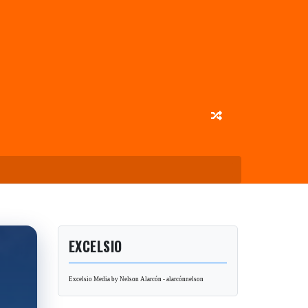
EXCELSIO
Excelsio Media by Nelson Alarcón - alarcónnelson