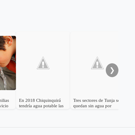
Sog
bus
de 
❯
ilias
En 2018 Chiquinquirá
Tres sectores de Tunja se
vicio
tendría agua potable las
quedan sin agua por
24 horas
daño en la tuberia