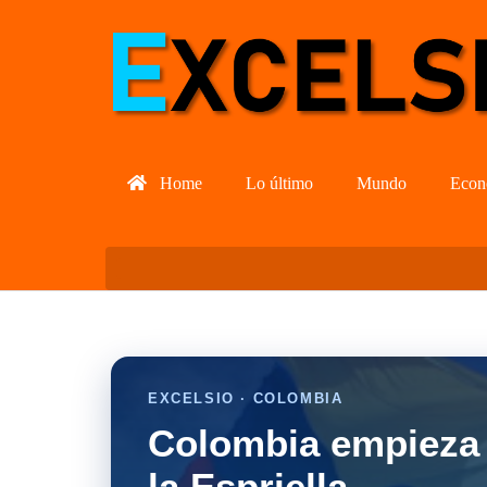
Home
Lo último
Mundo
Econ
EXCELSIO · COLOMBIA
Colombia empieza 
la Espriella