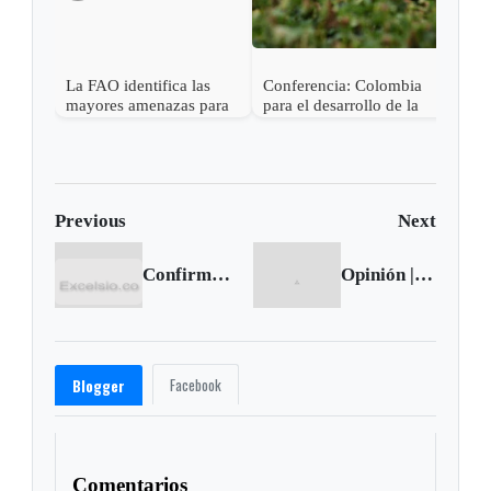
La FAO identifica las
Conferencia: Colombia
mayores amenazas para
para el desarrollo de la
los suelos de América
agricultura colombiana
Latina
Previous
Next
Confirman muerte de niño que resultó herido tras accidente en el Sugamuxi
Opinión | No hay mañana
Facebook
Blogger
Comentarios