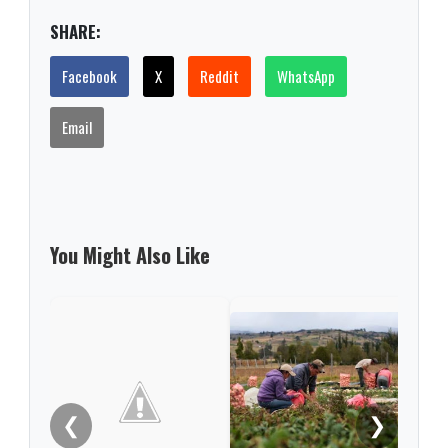
SHARE:
Facebook
X
Reddit
WhatsApp
Email
You Might Also Like
La F
inve
agri
clim
❮
❯