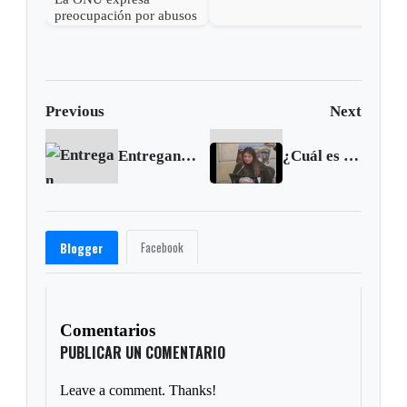
contra la Mujer
preocupación por abusos
de derechos humanos en
Chocó
Previous
Next
Entregan ambulancias para 33 municipios de Boyacá
¿Cuál es el interés de la Fiscalía General de la Nación en disfrazar un secuestro de simple retención?
Facebook
Blogger
Comentarios
PUBLICAR UN COMENTARIO
Leave a comment. Thanks!