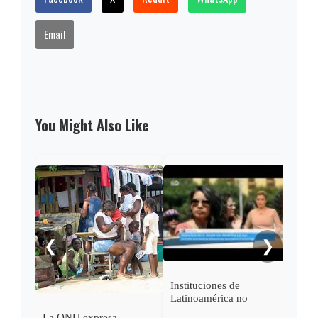
Email
You Might Also Like
ONU 
prom
der
❮
❯
Instituciones de
Latinoamérica no
combaten la violencia
La ONU expresa