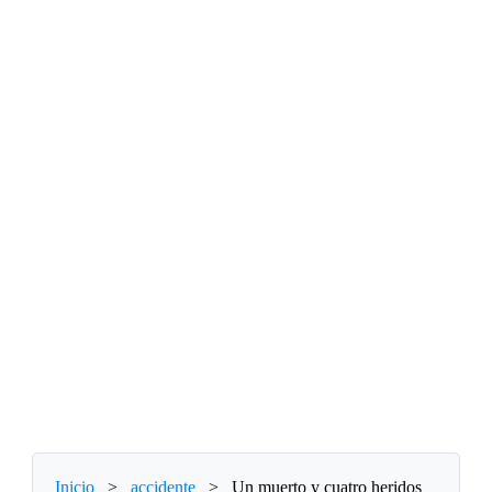
Inicio
>
accidente
>
Un muerto y cuatro heridos