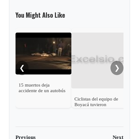
You Might Also Like
❮
❯
15 muertos deja
accidente de un autobús
en Argentina
Ciclistas del equipo de
Acci
Boyacá tuvieron
deja
aparatoso accidente
mue
Previous
Next