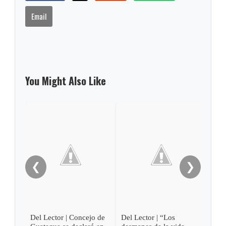
Email
You Might Also Like
Del 
acep
❮
❯
Del Lector | Concejo de
Del Lector | “Los