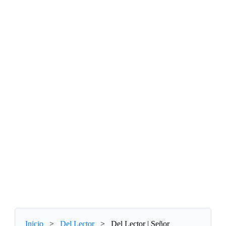
Inicio
>
Del Lector
>
Del Lector | Señor