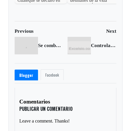
Guateque se declaró en
desmanes de la vida
oposición
privada de Álvaro Uribe”
Previous
Next
Se combate fuerte incendio en Gachantivá
Controlado en un 70 por ciento incendio en Villa de Leyva: Bomberos
Facebook
Blogger
Comentarios
PUBLICAR UN COMENTARIO
Leave a comment. Thanks!