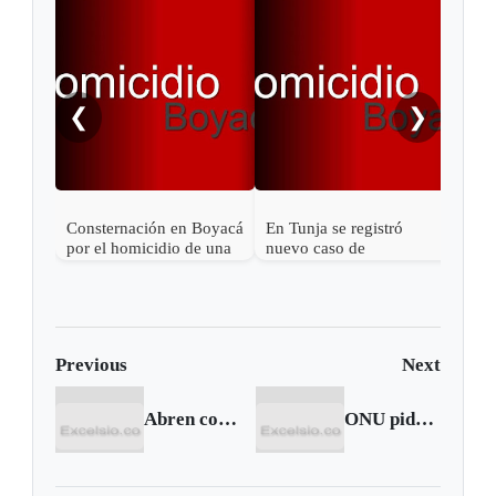
Con
femi
❮
❯
Consternación en Boyacá
En Tunja se registró
por el homicidio de una
nuevo caso de
niña
feminicidio
Previous
Next
Abren convocatorias para que desplazados y población vulnerable se postulen a vivienda gratuita
ONU pide respeto a la privacidad en internet