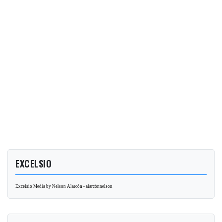
EXCELSIO
Excelsio Media by Nelson Alarcón - alarcónnelson