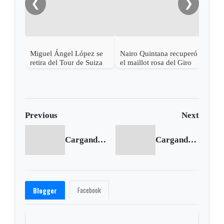
❮
❯
Miguel Ángel López se
Nairo Quintana recuperó
Nair
retira del Tour de Suiza
el maillot rosa del Giro
la n
tras fuerte caída
líde
Previous
Next
Cargando anterior...
Cargando siguiente...
Facebook
Blogger