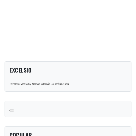
EXCELSIO
Excelsio Media by Nelson Alarcón - alarcónnelson
POPULAR