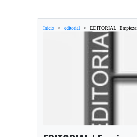
Inicio
>
editorial
>
EDITORIAL | Empiezan o