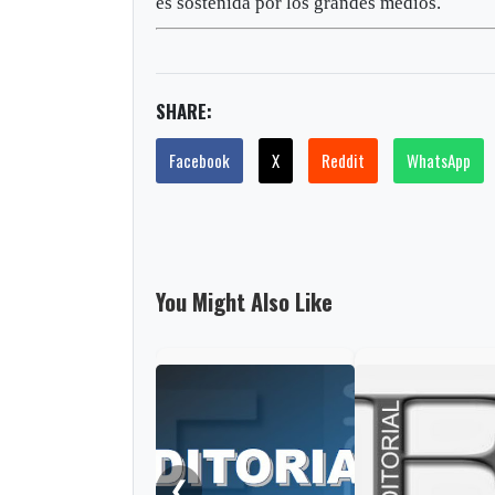
es sostenida por los grandes medios.
SHARE:
Facebook
X
Reddit
WhatsApp
You Might Also Like
❮