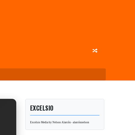
EXCELSIO
Excelsio Media by Nelson Alarcón - alarcónnelson