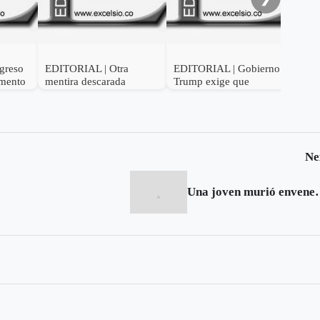
greso
EDITORIAL | Otra
EDITORIAL | Gobierno
umento
mentira descarada
Trump exige que
Colombia fumigue los
cultivos ilícitos
Ne
Una joven murió 