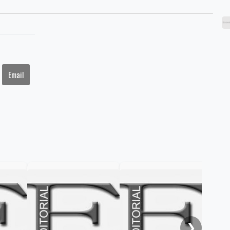
Email
EDI
per
las 
act
❯