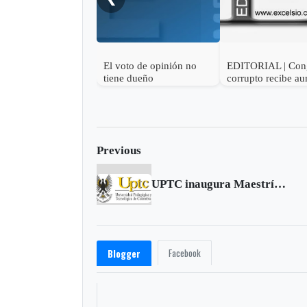
El voto de opinión no
EDITORIAL | Con
tiene dueño
corrupto recibe a
de sueldo
Previous
UPTC inaugura Maestría en Patrimonio Cultural
Facebook
Blogger