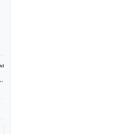
xt
envenenada en Buenavista