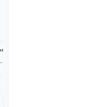
ocer
xt
ana, 8 al 14 de junio de 2014