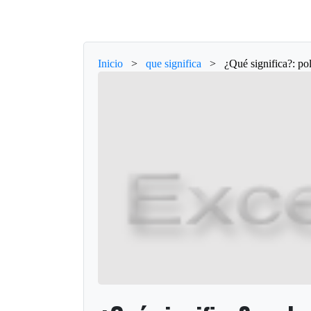
Inicio
>
que significa
>
¿Qué significa?: po