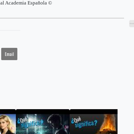
al Academia Española ©
Email
¿Qu
FLA
aler