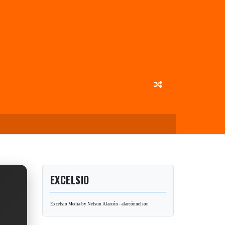
EXCELSIO
Excelsio Media by Nelson Alarcón - alarcónnelson