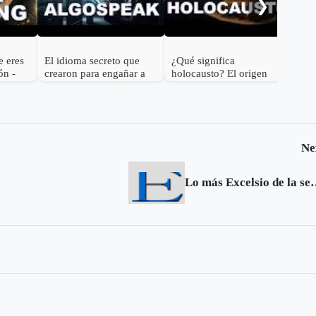
❯
con
e eres
El idioma secreto que
¿Qué significa
ón -
crearon para engañar a
holocausto? El origen
ra
los algortitmos 😂 | ¿Qué
bíblico y su significado
significa Algospeak?
actual 🕯️
Ne
Lo más Excelsio de la sem