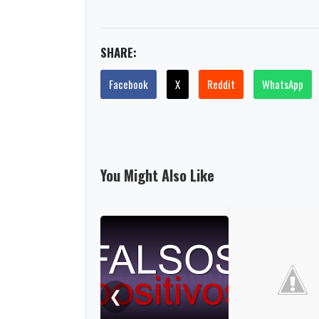
SHARE:
Facebook
X
Reddit
WhatsApp
You Might Also Like
❮