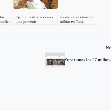
 dos
Ejército realiza acciones
Resuelva su situación
tráfico
para prevenir
militar en Tunja
desbordamientos del Río
Chicamocha
Ne
Superamos las 27 millo