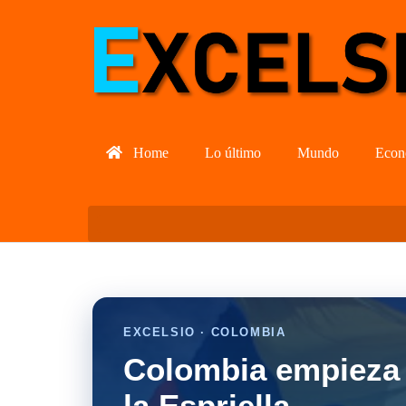
Home
Lo último
Mundo
Econ
EXCELSIO · COLOMBIA
Colombia empieza 
la Espriella