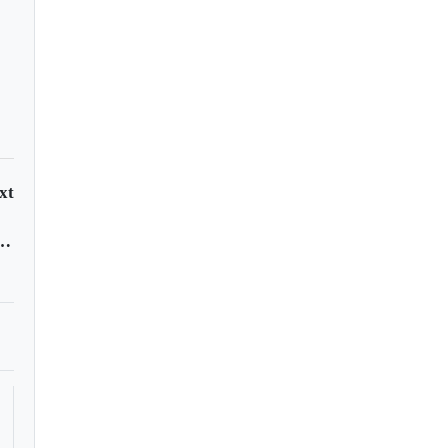
xt
nes de vistas en nuestro perfil de Google+