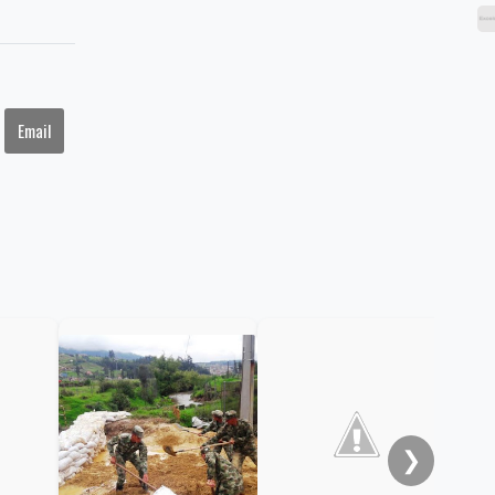
Email
En 
muj
ext
❯