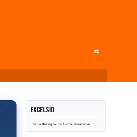
EXCELSIO
Excelsio Media by Nelson Alarcón - alarcónnelson