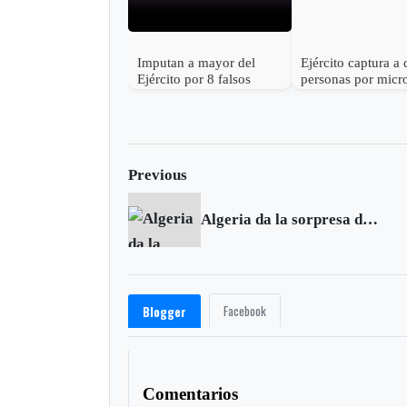
Imputan a mayor del
Ejército captura a
Ejército por 8 falsos
personas por micro
positivos
en Garagoa
Previous
Algeria da la sorpresa de la jornada y saca a Rusia
Facebook
Blogger
Comentarios