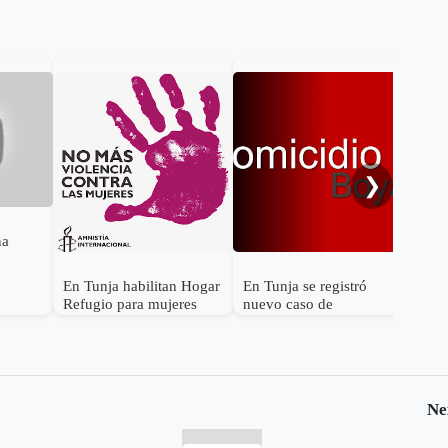
Cicl
Boy
apa
❯
na
En Tunja habilitan Hogar
En Tunja se registró
Refugio para mujeres
nuevo caso de
víctimas de violencia
feminicidio
intrafamiliar
Ne