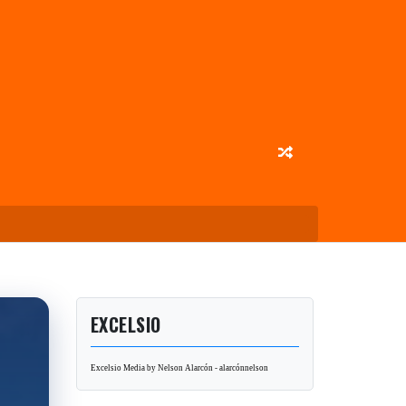
EXCELSIO
Excelsio Media by Nelson Alarcón - alarcónnelson