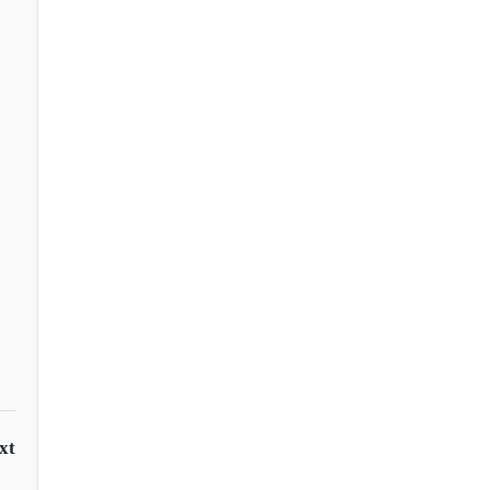
istas del equipo de
acá tuvieron
ratoso accidente
xt