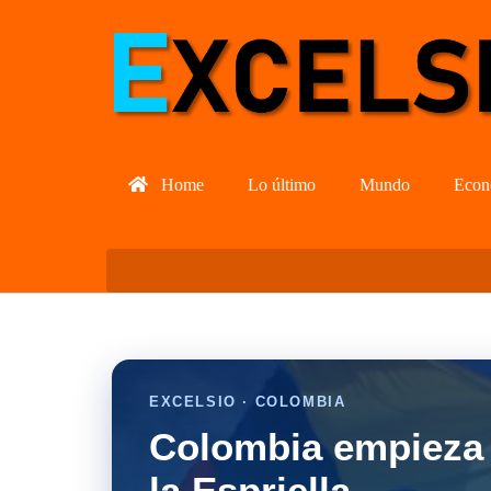
Home
Lo último
Mundo
Econ
EXCELSIO · COLOMBIA
Colombia empieza 
la Espriella