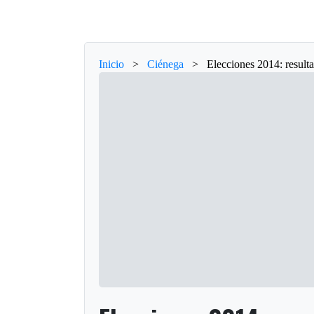
Inicio
>
Ciénega
>
Elecciones 2014: result