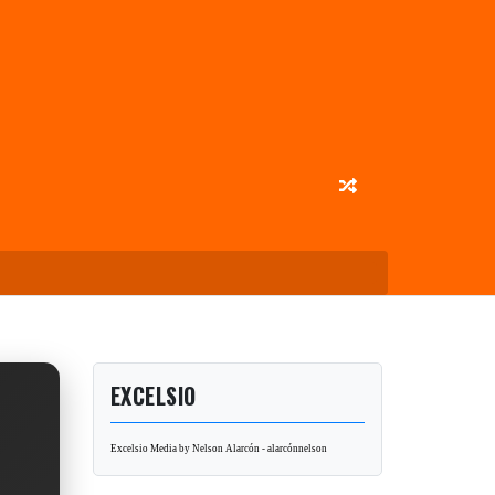
EXCELSIO
Excelsio Media by Nelson Alarcón - alarcónnelson