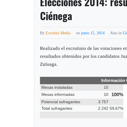
Elecciones 2014: res
Ciénega
By
Excelsio Media
on
junio 15, 2014
Also in
Ci
Realizado el escrutinio de las votaciones e
resultados obtenidos por los candidatos J
Zuluaga.
Información 
Mesas instaladas
10
100%
Mesas informadas
10
Potencial sufragantes
3.757
Total sufragantes
2.242
59,67%