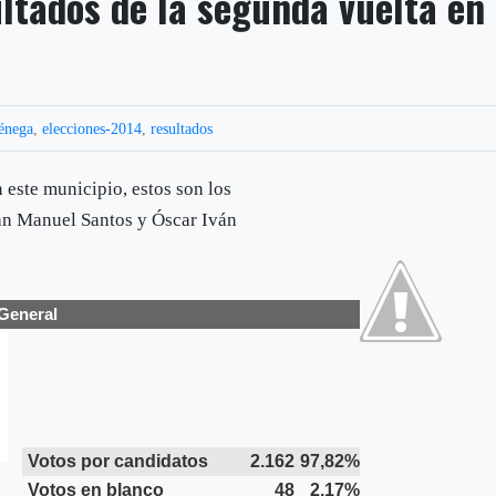
ultados de la segunda vuelta en
énega
,
elecciones-2014
,
resultados
n este municipio, estos son los
uan Manuel Santos y Óscar Iván
General
Votos por candidatos
2.162
97,82%
Votos en blanco
48
2,17%