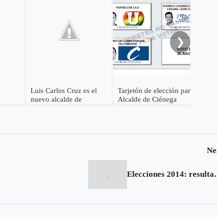
Ele
Cié
❯
Luis Carlos Cruz es el
Tarjetón de elección para
nuevo alcalde de
Alcalde de Ciénega
a
Ciénega
Ne
Elecciones 2014: res