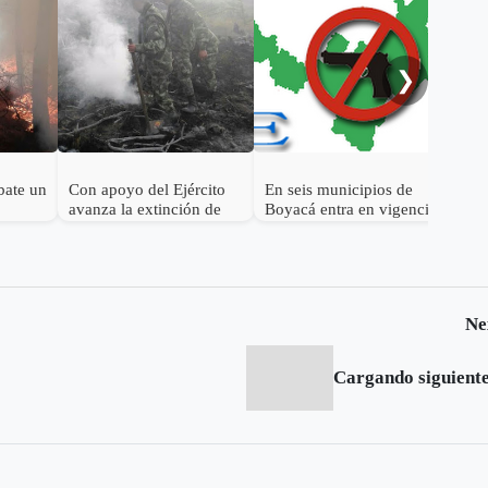
ele
con
❯
bate un
Con apoyo del Ejército
En seis municipios de
avanza la extinción de
Boyacá entra en vigencia
incendio forestal en
restricción de porte de
Cuítiva
armas
Ne
Cargando siguiente.