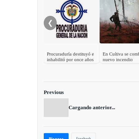
❮
Procuraduría destituyó e
En Cuítiva se com
inhabilitó por once años
nuevo incendio
a exalcalde de Cuítiva,
Boyacá
Previous
Cargando anterior...
Facebook