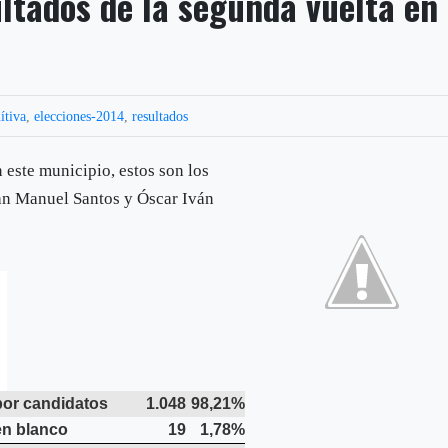
ultados de la segunda vuelta en
ítiva
,
elecciones-2014
,
resultados
n este municipio, estos son los
uan Manuel Santos y Óscar Iván
por candidatos
1.048
98,21%
en blanco
19
1,78%