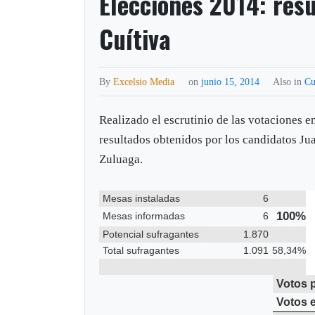
Elecciones 2014: res
Cuítiva
By
Excelsio Media
on
junio 15, 2014
Also in
Cu
Realizado el escrutinio de las votaciones e
resultados obtenidos por los candidatos J
Zuluaga.
Mesas instaladas
6
100%
Mesas informadas
6
Potencial sufragantes
1.870
Total sufragantes
1.091
58,34%
Votos 
Votos 