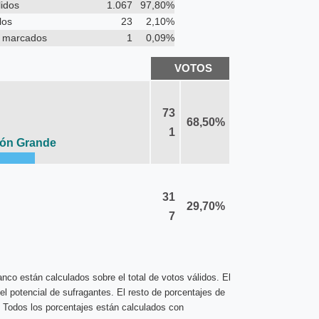
lidos
1.067
97,80%
los
23
2,10%
o marcados
1
0,09%
VOTOS
73
68,50%
1
zón Grande
31
29,70%
7
nco están calculados sobre el total de votos válidos. El
el potencial de sufragantes. El resto de porcentajes de
. Todos los porcentajes están calculados con