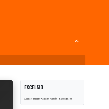
EXCELSIO
Excelsio Media by Nelson Alarcón - alarcónnelson