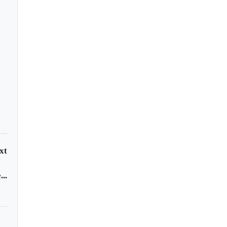
cciones para el
cejo de Cuítiva
xt
..