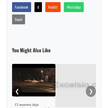
Facebook
X
Reddit
WhatsApp
Email
You Might Also Like
❮
❯
15 muertos deja