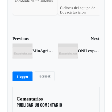
accidente de un autobús
en Argentina
Ciclistas del equipo de
Acci
Boyacá tuvieron
deja
aparatoso accidente
mue
Previous
Next
MinAgricultura dice que se acordó refinanciación de deudas, dignidades niegan acuerdo
ONU expresa preocupación por las niñas secuestradas en Nigeria
Facebook
Blogger
Comentarios
PUBLICAR UN COMENTARIO