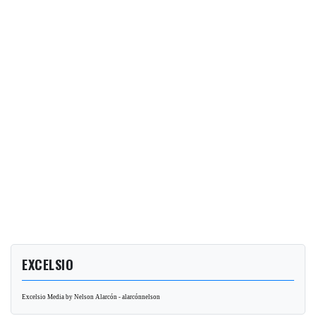
EXCELSIO
Excelsio Media by Nelson Alarcón - alarcónnelson