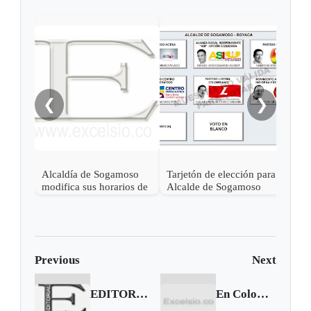
Tarj
Alca
❮
❯
Alcaldía de Sogamoso
Tarjetón de elección para
modifica sus horarios de
Alcalde de Sogamoso
atención
Previous
Next
EDITORIAL | Putin quiere incendiar a Europa
En Colombia hay más de 67 mil personas desaparecidas