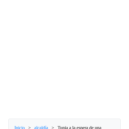
Inicio
>
alcaldía
>
Tunja a la espera de una