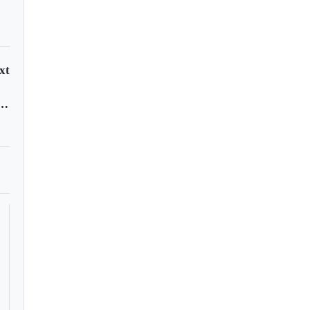
 agricultores
xt
a los campesinos no ir a paro