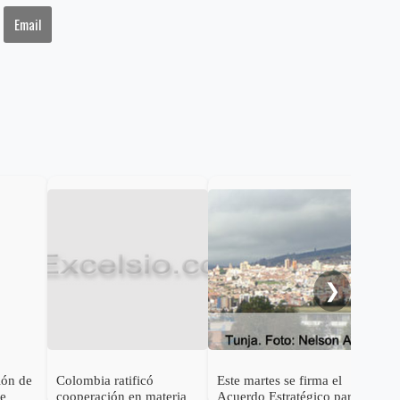
Email
❯
ión de
Colombia ratificó
Este martes se firma el
Gob
de
cooperación en materia
Acuerdo Estratégico para
cum