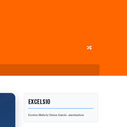
EXCELSIO
Excelsio Media by Nelson Alarcón - alarcónnelson