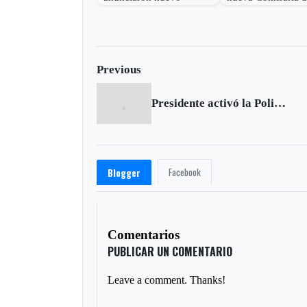
acuerdo de paz
Familia y compra 
bienes para educa
Sogamoso
Previous
Presidente activó la Policía Metrolpolitana de Tunja
Facebook
Blogger
Comentarios
PUBLICAR UN COMENTARIO
Leave a comment. Thanks!