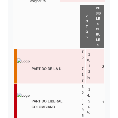
6
asignar:
PO
SIB
V
LE
O
S
T
CU
O
RU
S
LE
S
7
1
5
8,
.
1
2
PARTIDO DE LA U
7
3
1
%
7
6
1
0
4,
.
PARTIDO LIBERAL
5
1
7
COLOMBIANO
6
9
%
5