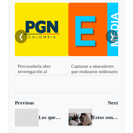
En C
capt
por 
rece
❮
❯
Procuraduría abre
Capturan a atracadores
investigación al
que realizaron millonario
gobernador de Boyacá
robo en Otanche
por presunta
participación indebida en
política
Previous
Next
Los quemados de Boyacá
Estos son los Representantes a la Cámara elegidos en Boyacá