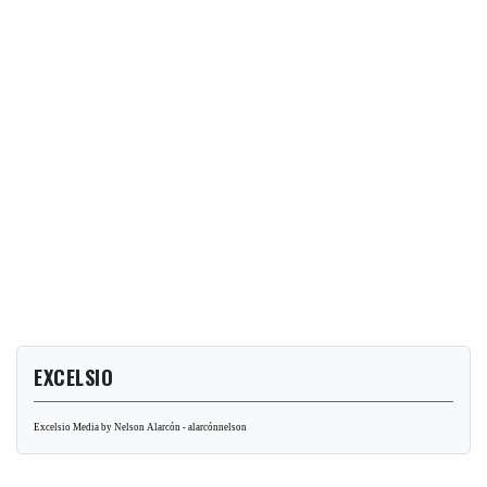
EXCELSIO
Excelsio Media by Nelson Alarcón - alarcónnelson