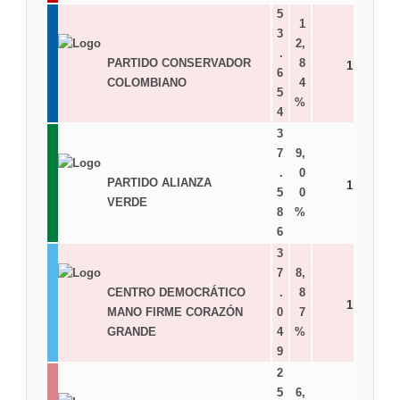
5
1
3
2,
.
PARTIDO CONSERVADOR
8
1
6
COLOMBIANO
4
5
%
4
3
7
9,
.
0
PARTIDO ALIANZA
1
5
0
VERDE
8
%
6
3
7
8,
CENTRO DEMOCRÁTICO
.
8
1
MANO FIRME CORAZÓN
0
7
GRANDE
4
%
9
2
5
6,