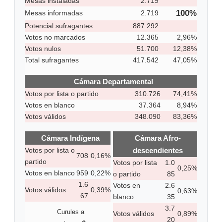
Mesas instaladas
2.719
100%
Mesas informadas
2.719
Potencial sufragantes
887.292
Votos no marcados
12.365
2,96%
Votos nulos
51.700
12,38%
Total sufragantes
417.542
47,05%
Cámara Departamental
Votos por lista o partido
310.726
74,41%
Votos en blanco
37.364
8,94%
Votos válidos
348.090
83,36%
Cámara Indígena
Cámara Afro-
descendientes
Votos por lista o
708
0,16%
partido
Votos por lista
1.0
0,25%
Votos en blanco
959
0,22%
o partido
85
1.6
Votos en
2.6
Votos válidos
0,39%
0,63%
67
blanco
35
3.7
Curules a
Votos válidos
0,89%
20