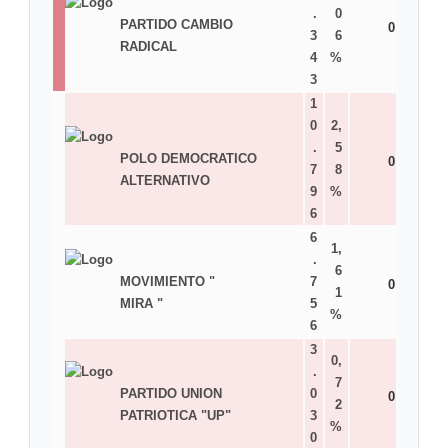
.
0
PARTIDO CAMBIO
0
3
6
RADICAL
4
%
3
1
0
2,
.
5
POLO DEMOCRATICO
0
7
8
ALTERNATIVO
9
%
6
6
1,
.
6
MOVIMIENTO "
7
0
1
MIRA "
5
%
6
3
0,
.
7
PARTIDO UNION
0
0
2
PATRIOTICA "UP"
3
%
0