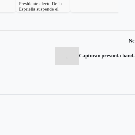
s de
General (r) Jorge
Presidente electo De la
ocer su
Eduardo Mora López
Espriella suspende el
como Ministro de
empalme con el gobierno
Defensa
Petro
Ne
Capturan presunta ba