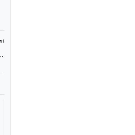
xt
nda de apartamenteros en Villa de Leyva