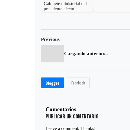
estado las accione
Gabinete ministerial del
Petro para descon
presidente electo
victoria
Abelardo de la Espriella
Previous
Cargando anterior...
Facebook
Blogger
Comentarios
PUBLICAR UN COMENTARIO
Leave a comment. Thanks!