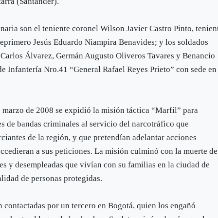
tarra (Santander).
naria son el teniente coronel Wilson Javier Castro Pinto, tenien
ceprimero Jesús Eduardo Niampira Benavides; y los soldados
n Carlos Álvarez, Germán Augusto Oliveros Tavares y Benancio
de Infantería Nro.41 “General Rafael Reyes Prieto” con sede en
e marzo de 2008 se expidió la misión táctica “Marfil” para
tes de bandas criminales al servicio del narcotráfico que
ciantes de la región, y que pretendían adelantar acciones
accedieran a sus peticiones. La misión culminó con la muerte de
des y desempleadas que vivían con su familias en la ciudad de
alidad de personas protegidas.
n contactadas por un tercero en Bogotá, quien los engañó