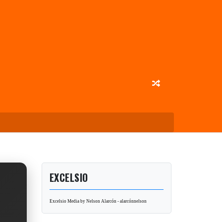
EXCELSIO
Excelsio Media by Nelson Alarcón - alarcónnelson