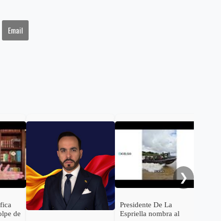
Email
De 
con
Rod
será
Inte
❯
ifica
Presidente De La
olpe de
Espriella nombra al