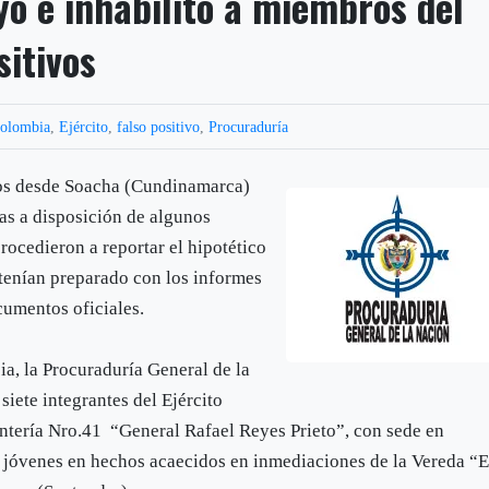
yó e inhabilitó a miembros del
sitivos
olombia
,
Ejército
,
falso positivo
,
Procuraduría
ños desde Soacha (Cundinamarca)
as a disposición de algunos
rocedieron a reportar el hipotético
tenían preparado con los informes
cumentos oficiales.
a, la Procuraduría General de la
siete integrantes del Ejército
antería Nro.41 “General Rafael Reyes Prieto”, con sede en
s jóvenes en hechos acaecidos en inmediaciones de la Vereda “E