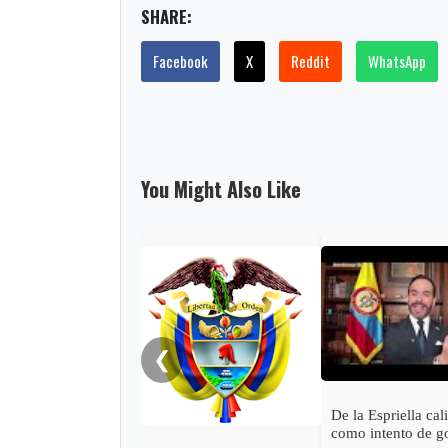
SHARE:
Facebook
X
Reddit
WhatsApp
You Might Also Like
❮
De la Espriella cal
como intento de g