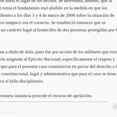
los hasta el lugar de los hechos. Se determinó, además, que la
o tenía el fundamento real aludido en la medida en que los
ientes a los días 3 y 4 de marzo de 2008 sobre la situación de
or tampoco era el correcto. Se estableció entonces que se
un carácter legal al homicidio de dos personas protegidas por 
s a título de dolo, pues fue por acción de los militares que est
ón asignada al Ejército Nacional, específicamente el respeto y
que para el presente caso consistieron en privar del derecho a 
 constitucional, legal y administrativa que para el caso se tiene
a el fallo disciplinario.
primera instancia procede el recurso de apelación.