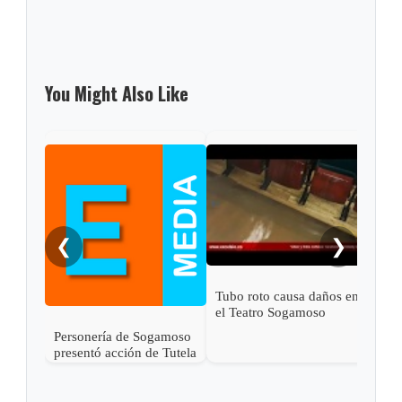
You Might Also Like
Indi
Soga
IPS
❮
❯
Tubo roto causa daños en
el Teatro Sogamoso
Personería de Sogamoso
presentó acción de Tutela
en contra de Esimed