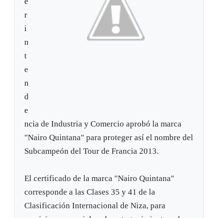
e
r
i
n
t
e
n
d
e
ncia de Industria y Comercio aprobó la marca
"Nairo Quintana" para proteger así el nombre del
Subcampeón del Tour de Francia 2013.
El certificado de la marca "Nairo Quintana"
corresponde a las Clases 35 y 41 de la
Clasificación Internacional de Niza, para