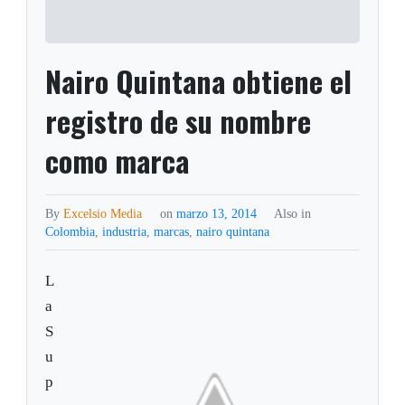
Nairo Quintana obtiene el
registro de su nombre
como marca
By
Excelsio Media
on
marzo 13, 2014
Also in
Colombia
,
industria
,
marcas
,
nairo quintana
L
a
S
u
p