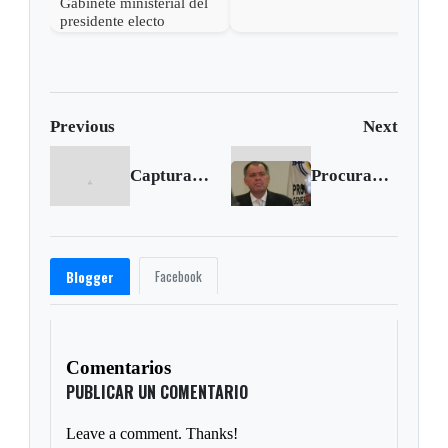
Gabinete ministerial del
Petro para desconocer su
presidente electo
victoria
Abelardo de la Espriella
Previous
Next
Capturan a médico que violó al menos 10 niños, algunas de sus víctimas están en Boyacá
Procurador critica actos criminales de las Farc
Facebook
Blogger
Comentarios
PUBLICAR UN COMENTARIO
Leave a comment. Thanks!