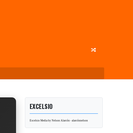
EXCELSIO
Excelsio Media by Nelson Alarcón - alarcónnelson