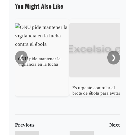
You Might Also Like
❮
❯
ONU pide mantener la
vigilancia en la lucha
contra el ébola
Es urgente controlar el
Cono
brote de ébola para evitar
sabe
una catástrofe: OMS
Ébo
Previous
Next