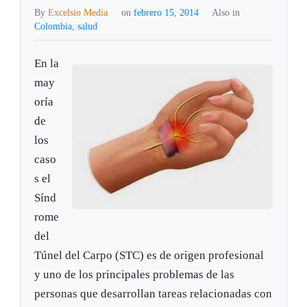
By
Excelsio Media
on
febrero 15, 2014
Also in
Colombia
,
salud
En la
may
oría
de
los
caso
s el
Sínd
rome
del
Túnel del Carpo (STC) es de origen profesional
y uno de los principales problemas de las
personas que desarrollan tareas relacionadas con