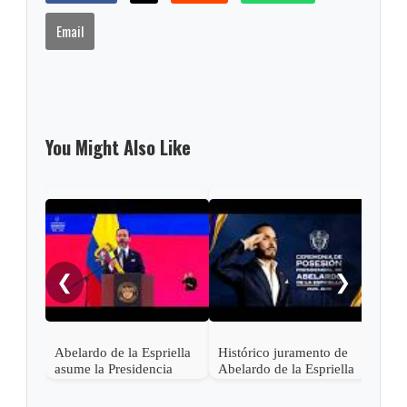
Email
You Might Also Like
Pres
Lati
asis
❮
❯
Abel
en C
Abelardo de la Espriella
Histórico juramento de
asume la Presidencia
Abelardo de la Espriella
desde una base militar de
en Cali, el inicio de la
Cali
"Patria Milagro"