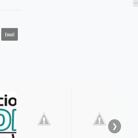
Email
❯