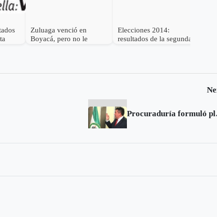
ltados
Zuluaga venció en
Elecciones 2014:
Ele
ta
Boyacá, pero no le
resultados de la segunda
res
ancanzó
vuelta en Tunja
vue
Ne
Procuraduría f