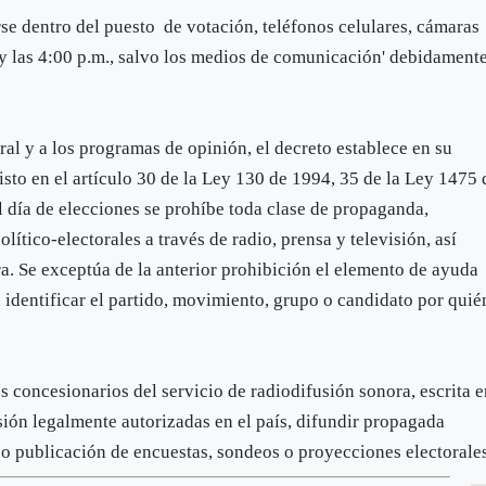
rse dentro del puesto de votación, teléfonos celulares, cámaras
. y las 4:00 p.m., salvo los medios de comunicación' debidament
al y a los programas de opinión, el decreto establece en su
sto en el artículo 30 de la Ley 130 de 1994, 35 de la Ley 1475 
l día de elecciones se prohíbe toda clase de propaganda,
ítico-electorales a través de radio, prensa y televisión, así
a. Se exceptúa de la anterior prohibición el elemento de ayuda
a identificar el partido, movimiento, grupo o candidato por quié
os concesionarios del servicio de radiodifusión sonora, escrita 
sión legalmente autorizadas en el país, difundir propagada
ón o publicación de encuestas, sondeos o proyecciones electorale