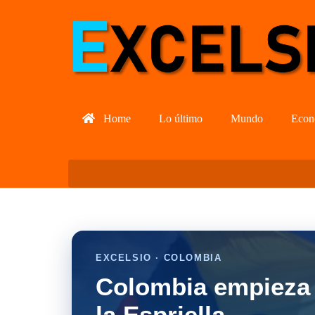
Home
Lo último
Mundo
Econ
EXCELSIO · COLOMBIA
Colombia empieza 
la Espriella