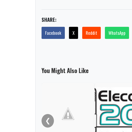
SHARE:
Facebook
X
Reddit
WhatsApp
You Might Also Like
❮