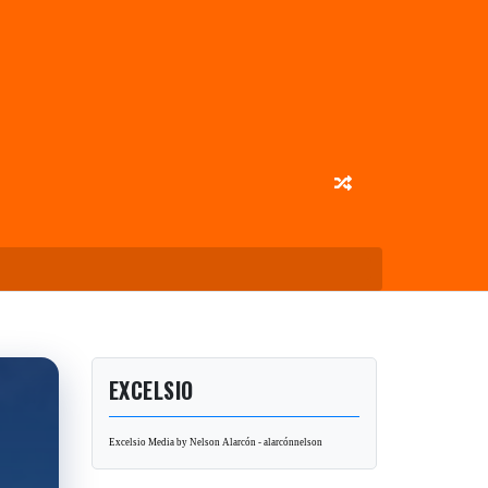
EXCELSIO
Excelsio Media by Nelson Alarcón - alarcónnelson