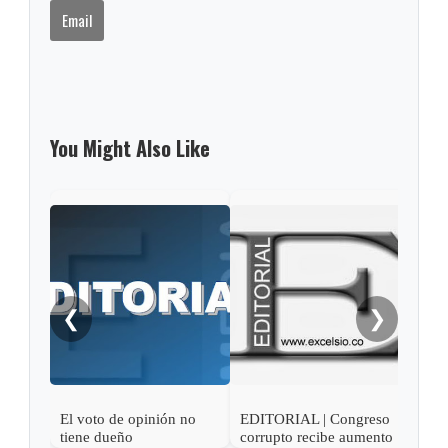
Email
You Might Also Like
❮
❯
El voto de opinión no
EDITORIAL | Congreso
EDI
tiene dueño
corrupto recibe aumento
ment