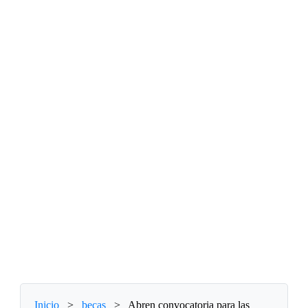
Inicio
>
becas
>
Abren convocatoria para las