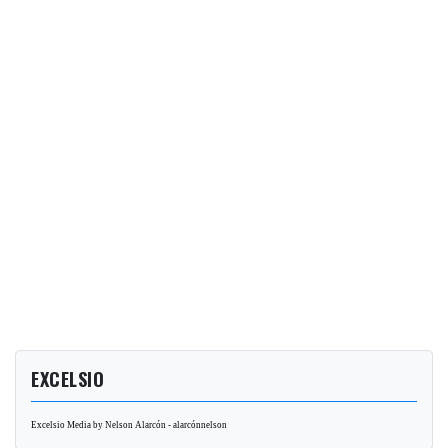
EXCELSIO
Excelsio Media by Nelson Alarcón - alarcónnelson