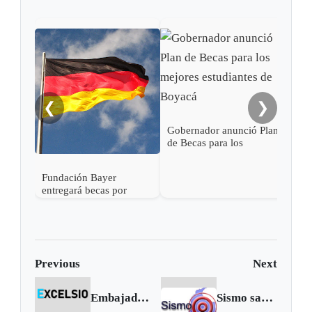
Baye
apli
❮
❯
Gobernador anunció Plan
de Becas para los
mejores estudiantes de
Boyacá
Fundación Bayer
entregará becas por
€350.000 para estudiar
en Alemania
Previous
Next
Embajada de Estados Unidos estará cerrada el 17 de febrero
Sismo sacudió el caribe colombiano