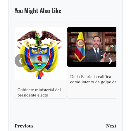
You Might Also Like
Pres
Espr
empa
Petr
❮
❯
De la Espriella califica
como intento de golpe de
estado las acciones de
Gabinete ministerial del
Petro para desconocer su
presidente electo
victoria
Abelardo de la Espriella
Previous
Next