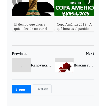
❮
❯
El tiempo que ahorra
Copa América 2019 - A
Cop
quien decide no ver el
qué hora es el partido
qué 
Mundial 2026
Argentina vs. Colombia
Bras
Previous
Next
Renovación de licencias tiene costo: Consejo de Estado
Buscan recursos para vías de la provincia de La Libertad
Facebook
Blogger