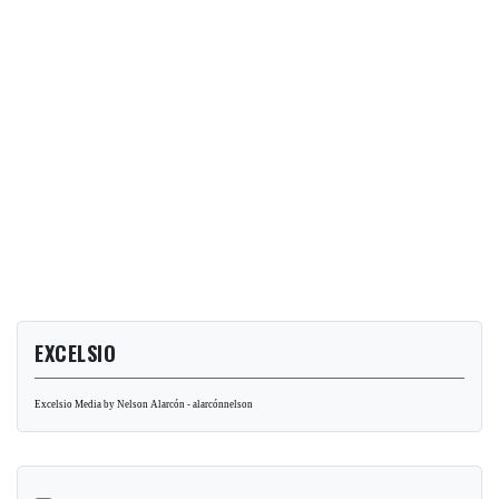
EXCELSIO
Excelsio Media by Nelson Alarcón - alarcónnelson