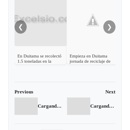
Desa
deli
Dui
❮
❯
En Duitama se recolectó
Empieza en Duitama
1.5 toneladas en la
jornada de reciclaje de
reciclatón
electrónicos, pilas y
medicamentos
Previous
Next
Cargando anterior...
Cargando siguiente...