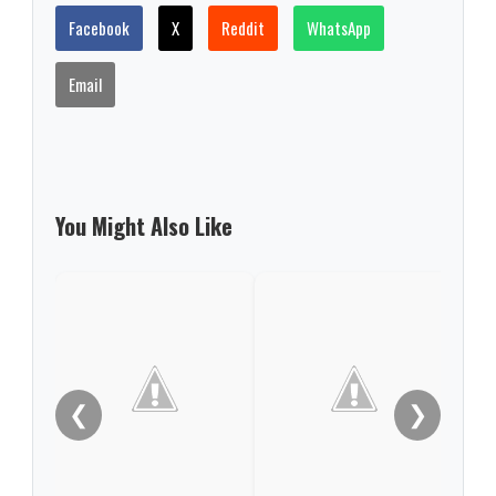
Facebook
X
Reddit
WhatsApp
Email
You Might Also Like
❮
❯