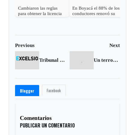
Cambiaron las reglas
En Boyacá el 88% de los
Se a
para obtener la licencia
conductores renovó su
reno
de conducción en
licencia
de 
Colombia
Previous
Next
Tribunal suspende destitución de Gustavo Petro
Un terrorista fue abatido en Pajarito
Facebook
Blogger
Comentarios
PUBLICAR UN COMENTARIO