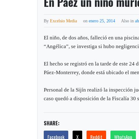
En Páez un niño muri
By
Excelsio Media
on
enero 25, 2014
Also in
a
El niño, de dos años, falleció en una piscin
“Angélica”, se investiga si hubo negligenc
El hecho se registró en la tarde de este 24 
Páez-Monterrey, donde está ubicado el me
Personal de la Sijín realizó la inspección ju
caso quedó a disposición de la Fiscalía 30 
SHARE:
Facebook
X
Reddit
WhatsApp