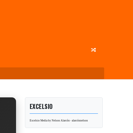
EXCELSIO
Excelsio Media by Nelson Alarcón - alarcónnelson