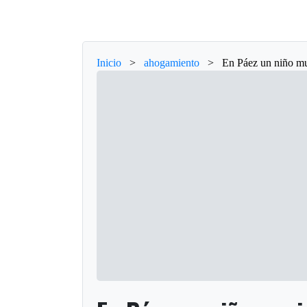
Inicio
>
ahogamiento
>
En Páez un niño mu