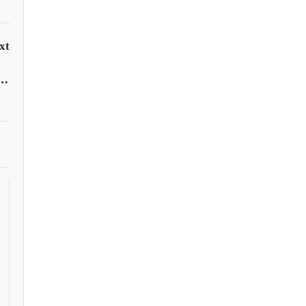
xt
atorio del narcotráfico en Otanche