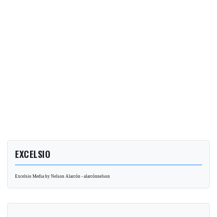
EXCELSIO
Excelsio Media by Nelson Alarcón - alarcónnelson