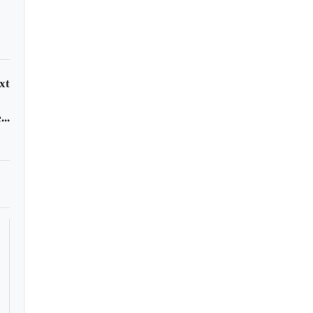
xt
..