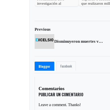
investigación al
que realizaron mil
gobernador de Boyacá
robo en Otanche
por presunta
participación indebida en
política
Previous
Disminuyeron muertes violentas en Colombia durante 2013
Facebook
Blogger
Comentarios
PUBLICAR UN COMENTARIO
Leave a comment. Thanks!