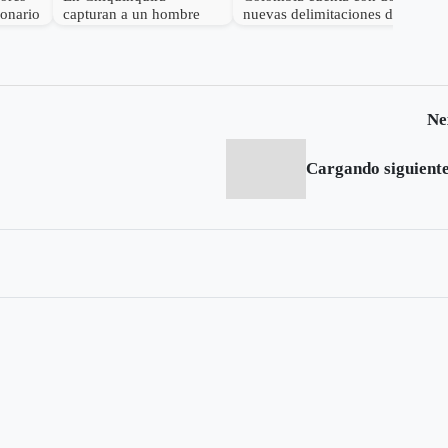
lonario
capturan a un hombre
nuevas delimitaciones de
por el delito de
Páramo
receptación
Ne
Cargando siguiente.