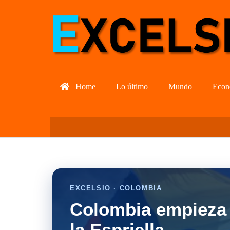
Home
Lo último
Mundo
Econ
EXCELSIO · COLOMBIA
Colombia empieza 
la Espriella