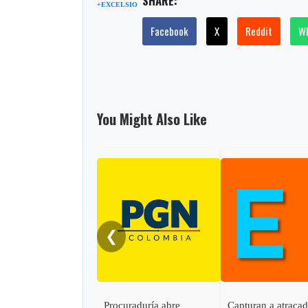
SHARE:
+EXCELSIO
Facebook
X
Reddit
W
You Might Also Like
❮
Procuraduría abre
Capturan a atraca