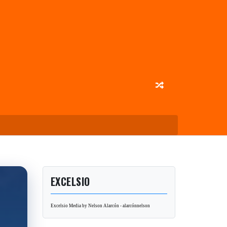
EXCELSIO
Excelsio Media by Nelson Alarcón - alarcónnelson