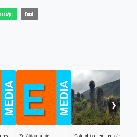
hatsApp
Email
Gob
cal
ele
al 
❯
dores
En Chiquinquirá
Colombia cuenta con dos