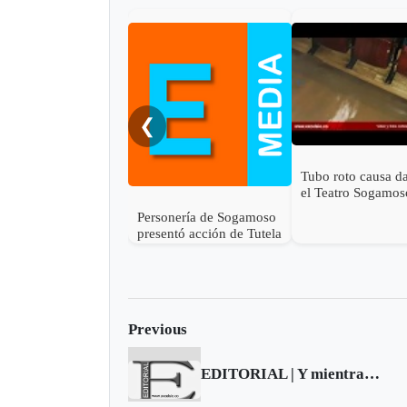
❮
Tubo roto causa d
el Teatro Sogamos
Personería de Sogamoso
presentó acción de Tutela
en contra de Esimed
Previous
EDITORIAL | Y mientras tanto…