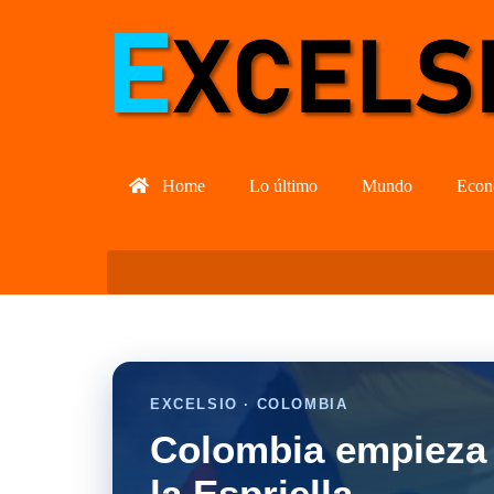
Home
Lo último
Mundo
Econ
EXCELSIO · COLOMBIA
Colombia empieza 
la Espriella