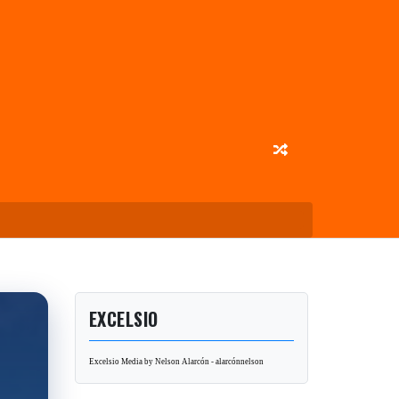
EXCELSIO
Excelsio Media by Nelson Alarcón - alarcónnelson