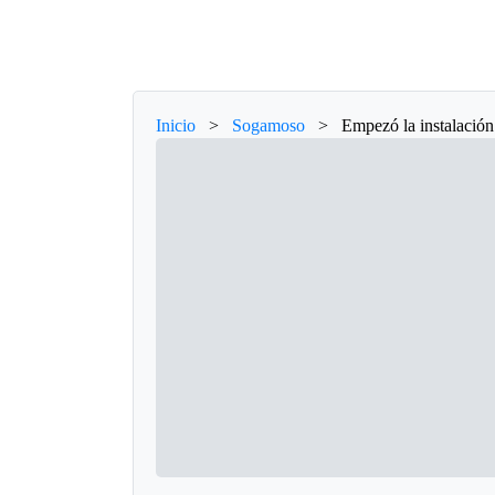
Inicio
>
Sogamoso
>
Empezó la instalación