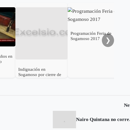
Gob
cal
ele
al 
Programación Feria de
Sogamoso 2017
❯
años en
o
Indignación en
Sogamoso por cierre de
IPS Esimed
Ne
Nairo