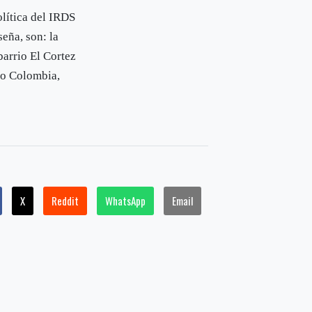
olítica del IRDS
seña, son: la
barrio El Cortez
rio Colombia,
X
Reddit
WhatsApp
Email