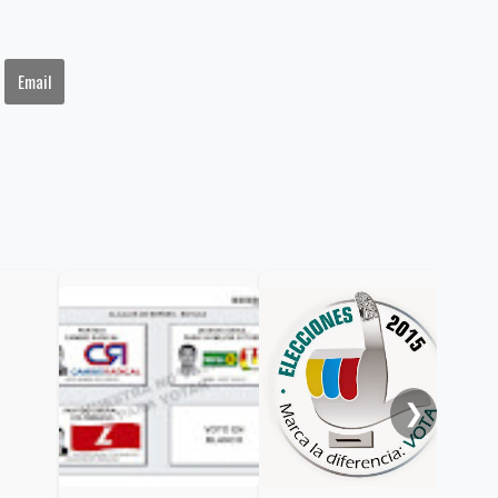
Email
Inv
en 
❯