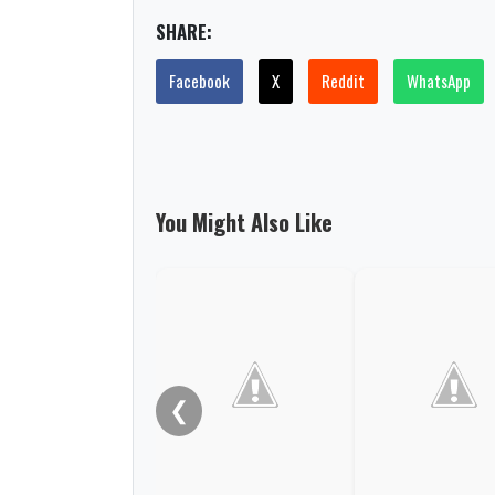
SHARE:
Facebook
X
Reddit
WhatsApp
You Might Also Like
❮