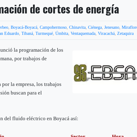
ación de cortes de energía
erbeo
,
Boyacá-Boyacá
,
Campohermoso
,
Chinavita
,
Ciénega
,
Jenesano
,
Miraflor
an Eduardo
,
Tibaná
,
Turmequé
,
Úmbita
,
Ventaquemada
,
Viracachá
,
Zetaquira
unció la programación de los
emana, por trabajos de
por la empresa, los trabajos
sión buscan para el
 del fluido eléctrico en Boyacá así:
io
Sector
Hora