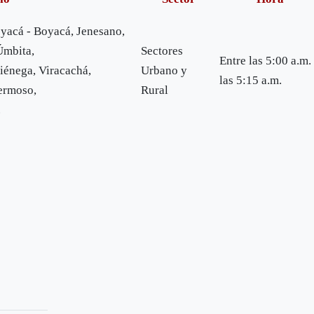
yacá - Boyacá, Jenesano,
Úmbita,
Sectores
Entre las 5:00 a.m.
Ciénega, Viracachá,
Urbano y
las 5:15 a.m.
ermoso,
Rural
.