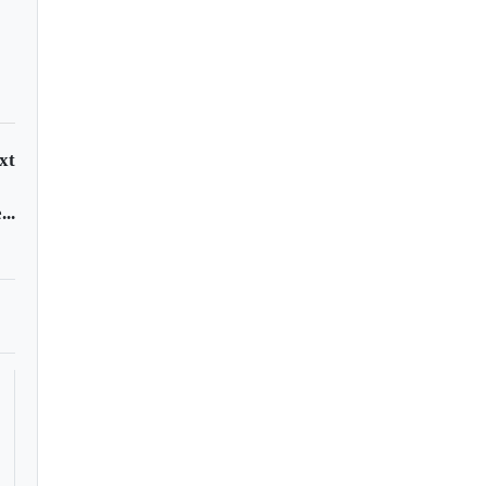
xt
..