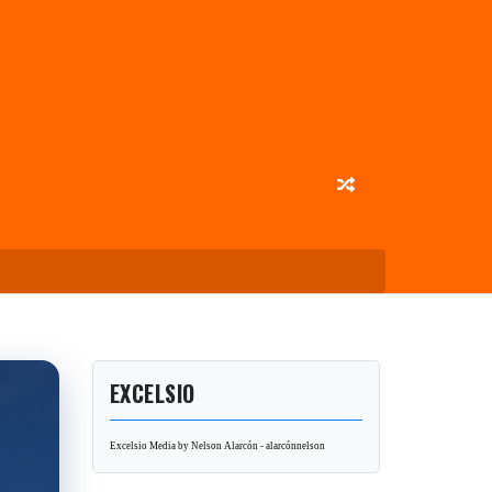
EXCELSIO
Excelsio Media by Nelson Alarcón - alarcónnelson