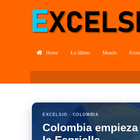
Home
Lo último
Mundo
Econ
EXCELSIO · COLOMBIA
Colombia empieza 
la Espriella