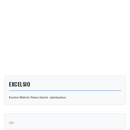
EXCELSIO
Excelsio Media by Nelson Alarcón - alarcónnelson