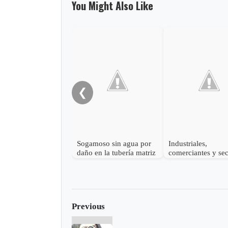
You Might Also Like
❮
Sogamoso sin agua por
Industriales,
daño en la tubería matriz
comerciantes y sec
oficial de Sogamo
deberán revisar su
vertimientos
Previous