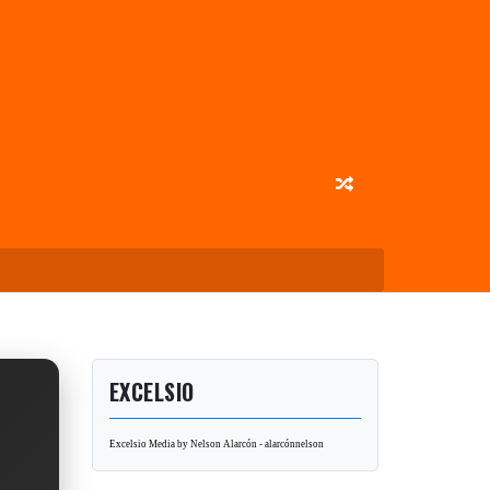
EXCELSIO
Excelsio Media by Nelson Alarcón - alarcónnelson