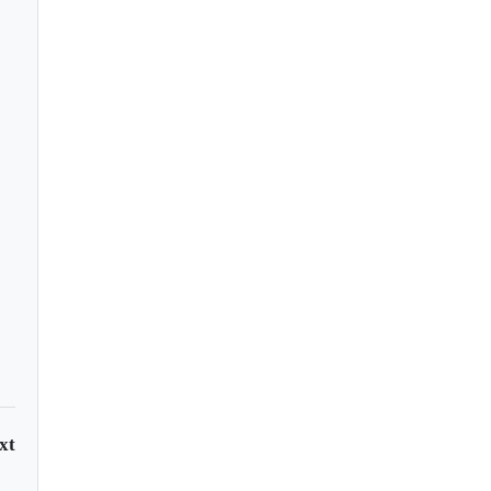
ervicios busca
venio para
tamiento ecológico de
iduos
xt