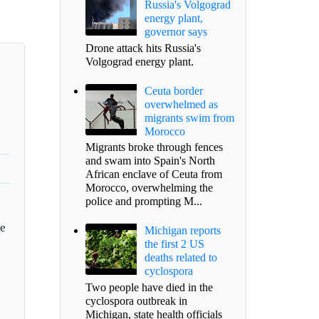
Russia's Volgograd
energy plant,
governor says
Drone attack hits Russia's
Volgograd energy plant.
Ceuta border
overwhelmed as
migrants swim from
Morocco
Migrants broke through fences
and swam into Spain's North
African enclave of Ceuta from
Morocco, overwhelming the
police and prompting M...
de
Michigan reports
the first 2 US
deaths related to
cyclospora
Two people have died in the
cyclospora outbreak in
Michigan, state health officials