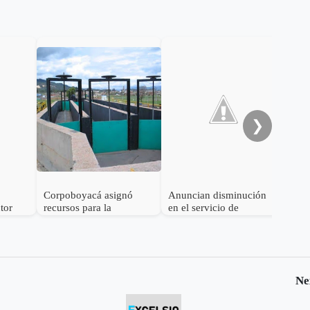
Cos
con
tra
res
❯
Corpoboyacá asignó
Anuncian disminución
tor
recursos para la
en el servicio de
so
culminación de la PTAR
acueducto en Sogamoso
s
de Sogamoso
Ne