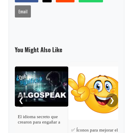
Email
You Might Also Like
Noki
triu
❮
❯
El idioma secreto que
crearon para engañar a
los algortitmos 😂 | ¿Qué
✅ Íconos para mejorar el
significa Algospeak?