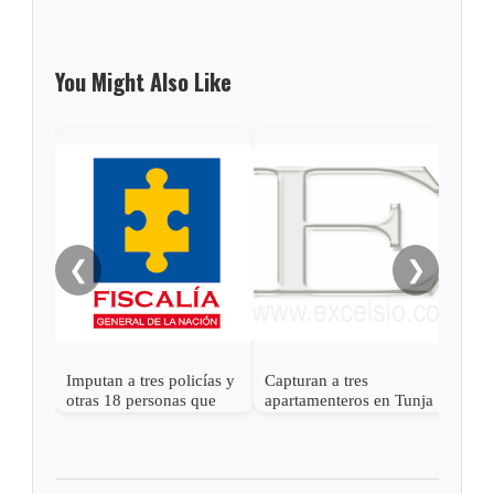
You Might Also Like
Desa
apar
❮
❯
Imputan a tres policías y
Capturan a tres
otras 18 personas que
apartamenteros en Tunja
serían miembros de
banda de apartamenteros