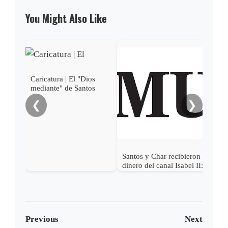
You Might Also Like
Sant
de O
Caricatura | El "Dios
su 
mediante" de Santos
❮
❯
Santos y Char recibieron
dinero del canal Isabel II:
El Mundo
Previous
Next