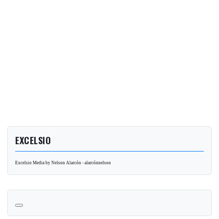
EXCELSIO
Excelsio Media by Nelson Alarcón - alarcónnelson