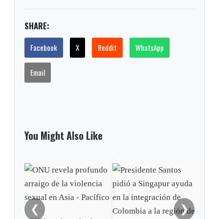
SHARE:
Facebook
X
Reddit
WhatsApp
Email
You Might Also Like
❮
❯