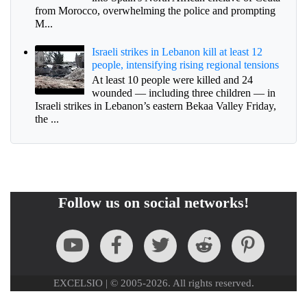
from Morocco, overwhelming the police and prompting
M...
Israeli strikes in Lebanon kill at least 12
people, intensifying rising regional tensions
At least 10 people were killed and 24
wounded — including three children — in
Israeli strikes in Lebanon’s eastern Bekaa Valley Friday,
the ...
Follow us on social networks!
EXCELSIO | © 2005-2026. All rights reserved.