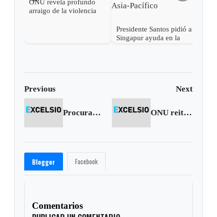
ONU revela profundo
arraigo de la violencia
sexual en Asia - Pacífico
Presidente Santos pidió a
Singapur ayuda en la
integración de Colombia
a la región del Asia-
Pacífico
Previous
Next
Procurador respaldó decisión del Presidente sobre fallo de La Haya
ONU reitera preocupación por salida de Venezuela de la CIDH
Facebook
Blogger
Comentarios