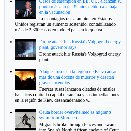
Casos de sarampión en EE. UU. alcanzan su
punto más alto en 35 años debido a la baja
en la vacunación
Los contagios de sarampión en Estados
Unidos registran un aumento sostenido, contabilizando
más de 2,300 casos en todo el país en lo que va ...
Drone attack hits Russia's Volgograd energy
plant, governor says
Drone attack hits Russia's Volgograd energy
plant.
Ataques rusos en la región de Kiev causan
más de una docena de muertos y desatan
graves incendios
Fuerzas rusas lanzaron oleadas de misiles
balísticos contra la capital ucraniana y sus inmediaciones
en la región de Kiev, desencadenando v...
Ceuta border overwhelmed as migrants
swim from Morocco
Migrants broke through fences and swam
into Spain's North African enclave of Ceuta