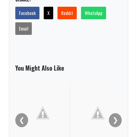
Facebook
X
Reddit
WhatsApp
Email
You Might Also Like
Impr
mayo
muer
dura
❮
❯