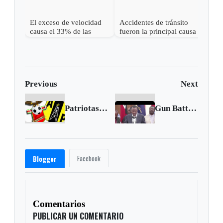
El exceso de velocidad
Accidentes de tránsito
causa el 33% de las
fueron la principal causa
muertes de tránsito: OMS
de muerte en Boyacá
durante 2016
Previous
Next
Patriotas sumó en su visita al Alianza
Gun Battles at Kenya Mall
Facebook
Blogger
Comentarios
PUBLICAR UN COMENTARIO