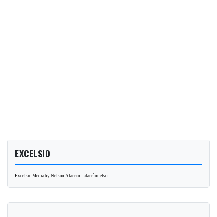
EXCELSIO
Excelsio Media by Nelson Alarcón - alarcónnelson