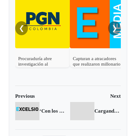
❮
❯
Procuraduría abre
Capturan a atracadores
En C
investigación al
que realizaron millonario
capt
gobernador de Boyacá
robo en Otanche
por 
por presunta
rece
participación indebida en
política
Previous
Next
‘Con los violentos seremos contundentes’: Presidente Santos
Cargando siguiente...